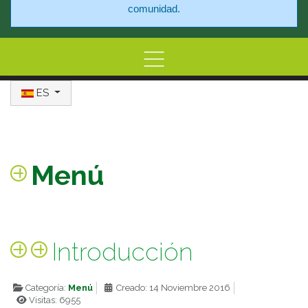
comunidad.
Seleccione su idioma
Home
ES
Información
Centro de At
Menú
Introducción
Categoría:
Menú
Creado: 14 Noviembre 2016
Visitas: 6955