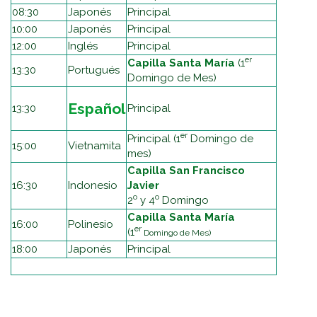
08:30
Japonés
Principal
10:00
Japonés
Principal
12:00
Inglés
Principal
er
Capilla Santa María
(1
13:30
Portugués
Domingo de Mes)
Español
13:30
Principal
er
Principal (1
Domingo de
15:00
Vietnamita
mes)
Capilla San Francisco
16:30
Indonesio
Javier
o
o
2
y 4
Domingo
Capilla Santa María
16:00
Polinesio
er
(1
Domingo de Mes)
18:00
Japonés
Principal