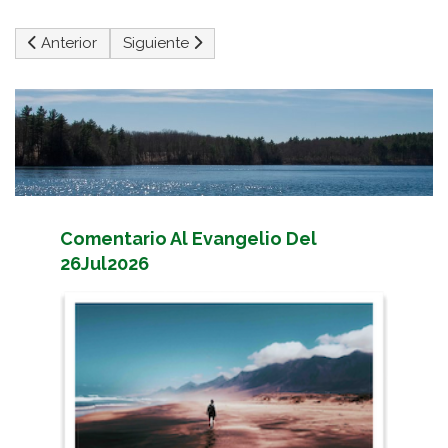
Artículo anterior: 19. La Caridad
Artículo siguiente: La Caridad
Anterior
Siguiente
Comentario Al Evangelio Del
26Jul2026