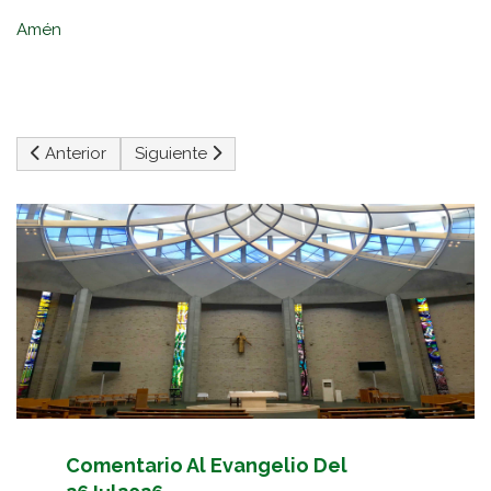
Amén
Artículo anterior: Comentario Al Evangelio 2/Nov/2025
Artículo siguiente: Comentario Al Evangelio 
Anterior
Siguiente
Comentario Al Evangelio Del