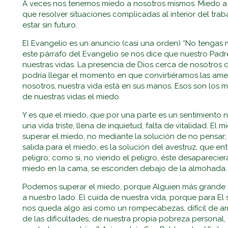
A veces nos tenemos miedo a nosotros mismos. Miedo a 
que resolver situaciones complicadas al interior del traba
estar sin futuro.
El Evangelio es un anuncio (casi una orden) “No tengas
este párrafo del Evangelio se nos dice que nuestro Padr
nuestras vidas. La presencia de Dios cerca de nosotros d
podría llegar el momento en que convirtiéramos las ame
nosotros, nuestra vida está en sus manos. Esos son los m
de nuestras vidas el miedo.
Y es que el miedo, que por una parte es un sentimiento n
una vida triste, llena de inquietud, falta de vitalidad. El
superar el miedo, no mediante la solución de no pensar; 
salida para el miedo; es la solución del avestruz, que ent
peligro; como si, no viendo el peligro, éste desapareci
miedo en la cama, se esconden debajo de la almohada.
Podemos superar el miedo, porque Alguien más grande 
a nuestro lado. El cuida de nuestra vida, porque para E
nos queda algo así como un rompecabezas, difícil de arm
de las dificultades, de nuestra propia pobreza personal