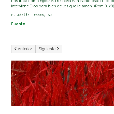
nos trata como hijos? Así resolvía San Pablo este difíci
interviene Dios para bien de los que le aman” (Rom 8, 28
P. Adolfo Franco, SJ
Fuente
Artículo anterior: León XIV Audiencia General - La Liturg
Artículo siguiente: LEÓN XIV - AUDIENCIA 
Anterior
Siguiente