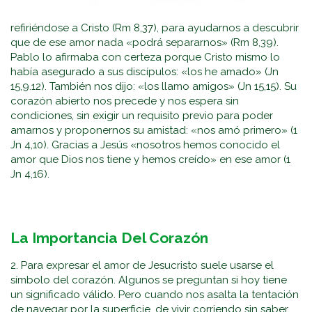
refiriéndose a Cristo (Rm 8,37), para ayudarnos a descubrir
que de ese amor nada «podrá separarnos» (Rm 8,39).
Pablo lo afirmaba con certeza porque Cristo mismo lo
había asegurado a sus discípulos: «los he amado» (Jn
15,9.12). También nos dijo: «los llamo amigos» (Jn 15,15). Su
corazón abierto nos precede y nos espera sin
condiciones, sin exigir un requisito previo para poder
amarnos y proponernos su amistad: «nos amó primero» (1
Jn 4,10). Gracias a Jesús «nosotros hemos conocido el
amor que Dios nos tiene y hemos creído» en ese amor (1
Jn 4,16).
La Importancia Del Corazón
2. Para expresar el amor de Jesucristo suele usarse el
símbolo del corazón. Algunos se preguntan si hoy tiene
un significado válido. Pero cuando nos asalta la tentación
de navegar por la superficie, de vivir corriendo sin saber