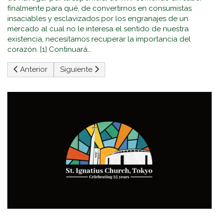
finalmente para qué, de convertirnos en consumistas
insaciables y esclavizados por los engranajes de un
mercado al cual no le interesa el sentido de nuestra
existencia, necesitamos recuperar la importancia del
corazón. [1] Continuará…
Artículo anterior: La Fe
Artículo siguiente: 16. La Vida De Gracia Según
Anterior
Siguiente