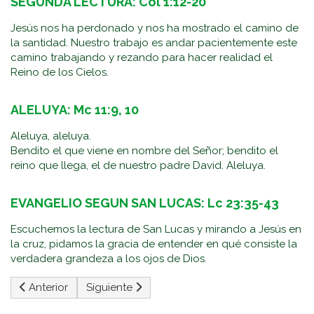
SEGUNDA LECTURA: Col 1:12-20
Jesús nos ha perdonado y nos ha mostrado el camino de
la santidad. Nuestro trabajo es andar pacientemente este
camino trabajando y rezando para hacer realidad el
Reino de los Cielos.
ALELUYA: Mc 11:9, 10
Aleluya, aleluya.
Bendito el que viene en nombre del Señor; bendito el
reino que llega, el de nuestro padre David. Aleluya.
EVANGELIO SEGUN SAN LUCAS: Lc 23:35-43
Escuchemos la lectura de San Lucas y mirando a Jesús en
la cruz, pidamos la gracia de entender en qué consiste la
verdadera grandeza a los ojos de Dios.
Artículo anterior: Primer Domingo De Adviento (A)
Artículo siguiente: Trigésimo Tercer Domingo
Anterior
Siguiente