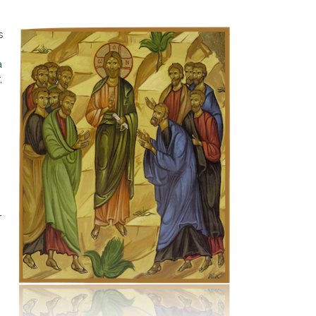
s
a
,
r