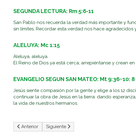
SEGUNDA LECTURA: Rm 5:6-11
San Pablo nos recuerda la verdad más importante y fund
sin límites. Recordar esta verdad nos hace agradecidos 
ALELUYA: Mc 1:15
Aleluya, aleluya.
El Reino de Dios ya está cerca; arrepiéntanse y crean en 
EVANGELIO SEGUN SAN MATEO: Mt 9:36~10: 8
Jesús siente compasión por la gente y elige a los 12 di
continuar la obra de Jesús en la tierra: dando esperanz
la vida de nuestros hermanos.
Artículo anterior: Duodécimo Domingo Del Tiempo Ord
Artículo siguiente: El Santísimo Cuerpo Y 
Anterior
Siguiente