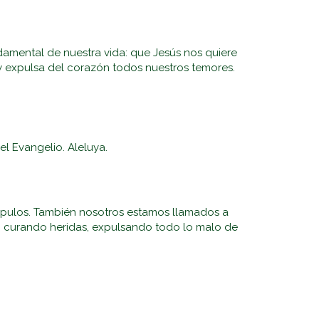
amental de nuestra vida: que Jesús nos quiere
y expulsa del corazón todos nuestros temores.
el Evangelio. Aleluya.
scípulos. También nosotros estamos llamados a
a, curando heridas, expulsando todo lo malo de
inario
Sangre De Cristo