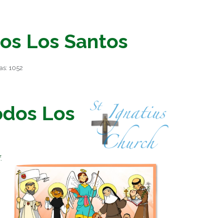
os Los Santos
tas: 1052
odos Los
.