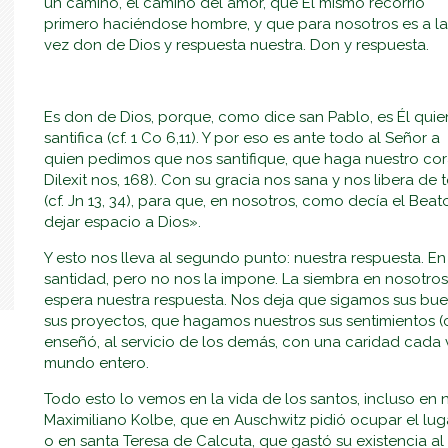
un camino, el camino del amor, que Él mismo recorrió
primero haciéndose hombre, y que para nosotros es a la
vez don de Dios y respuesta nuestra. Don y respuesta.
Es don de Dios, porque, como dice san Pablo, es Él quie
santifica (cf. 1 Co 6,11). Y por eso es ante todo al Señor a
quien pedimos que nos santifique, que haga nuestro cora
Dilexit nos, 168). Con su gracia nos sana y nos libera 
(cf. Jn 13, 34), para que, en nosotros, como decía el Be
dejar espacio a Dios».
Y esto nos lleva al segundo punto: nuestra respuesta. En 
santidad, pero no nos la impone. La siembra en nosotros
espera nuestra respuesta. Nos deja que sigamos sus bue
sus proyectos, que hagamos nuestros sus sentimientos (cf
enseñó, al servicio de los demás, con una caridad cada ve
mundo entero.
Todo esto lo vemos en la vida de los santos, incluso en
Maximiliano Kolbe, que en Auschwitz pidió ocupar el lu
o en santa Teresa de Calcuta, que gastó su existencia al