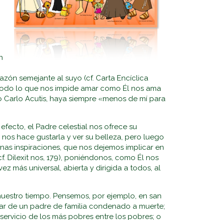
n
zón semejante al suyo (cf. Carta Encíclica
de todo lo que nos impide amar como Él nos ama
ato Carlo Acutis, haya siempre «menos de mí para
efecto, el Padre celestial nos ofrece su
 nos hace gustarla y ver su belleza, pero luego
nas inspiraciones, que nos dejemos implicar en
. Dilexit nos, 179), poniéndonos, como Él nos
z más universal, abierta y dirigida a todos, al
 nuestro tiempo. Pensemos, por ejemplo, en san
gar de un padre de familia condenado a muerte;
 servicio de los más pobres entre los pobres; o