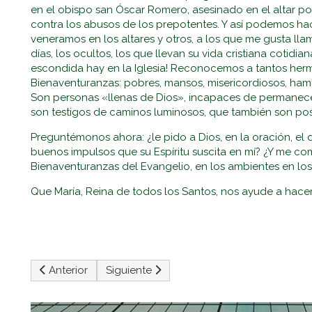
en el obispo san Óscar Romero, asesinado en el altar po
contra los abusos de los prepotentes. Y así podemos hacer
veneramos en los altares y otros, a los que me gusta llam
días, los ocultos, los que llevan su vida cristiana cotid
escondida hay en la Iglesia! Reconocemos a tantos he
Bienaventuranzas: pobres, mansos, misericordiosos, hambri
Son personas «llenas de Dios», incapaces de permanecer
son testigos de caminos luminosos, que también son pos
Preguntémonos ahora: ¿le pido a Dios, en la oración, el 
buenos impulsos que su Espíritu suscita en mí? ¿Y me c
Bienaventuranzas del Evangelio, en los ambientes en los
Que María, Reina de todos los Santos, nos ayude a hace
Artículo anterior: La Vida De Gracia Según El Espíritu
Artículo siguiente: La Templanza
Anterior
Siguiente