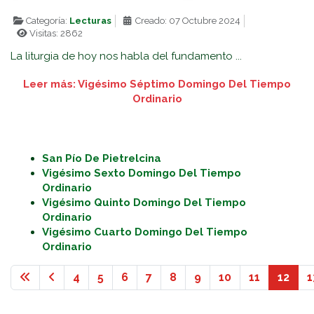
Categoría:
Lecturas
Creado: 07 Octubre 2024
Visitas: 2862
La liturgia de hoy nos habla del fundamento ...
Leer más: Vigésimo Séptimo Domingo Del Tiempo
Ordinario
San Pío De Pietrelcina
Vigésimo Sexto Domingo Del Tiempo
Ordinario
Vigésimo Quinto Domingo Del Tiempo
Ordinario
Vigésimo Cuarto Domingo Del Tiempo
Ordinario
4
5
6
7
8
9
10
11
12
1
Página 12 de 13