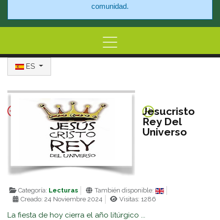
comunidad.
Seleccione su idioma
Home
ES
Información
Centro de At
Jesucristo
Rey Del
Universo
Categoría:
Lecturas
También disponible:
Creado: 24 Noviembre 2024
Visitas: 1286
La fiesta de hoy cierra el año litúrgico ...