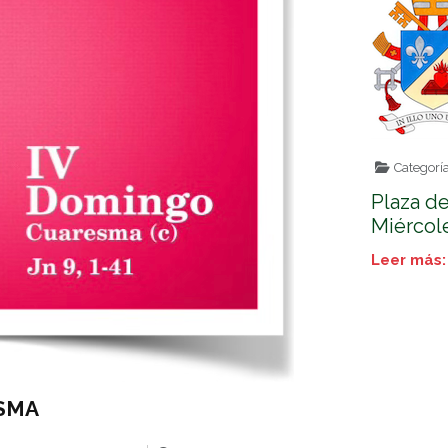
Categorí
Plaza d
Miércol
Leer más:
SMA