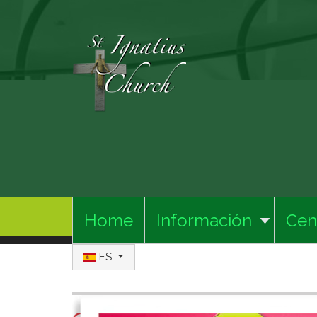
Home
Información
Cen
Seleccione su idioma
ES